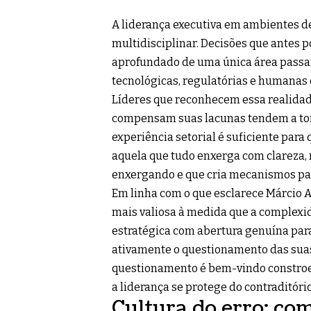
A liderança executiva em ambientes d
multidisciplinar. Decisões que antes
aprofundado de uma única área passara
tecnológicas, regulatórias e humana
Líderes que reconhecem essa realidad
compensam suas lacunas tendem a tom
experiência setorial é suficiente para 
aquela que tudo enxerga com clareza, 
enxergando e que cria mecanismos par
Em linha com o que esclarece Márcio A
mais valiosa à medida que a complex
estratégica com abertura genuína par
ativamente o questionamento das sua
questionamento é bem-vindo constroe
a liderança se protege do contraditório
Cultura do erro: com