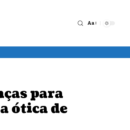
Aa
Font
Resizer
nças para
a ótica de