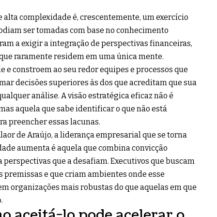
e alta complexidade é, crescentemente, um exercício
 podiam ser tomadas com base no conhecimento
m a exigir a integração de perspectivas financeiras,
s que raramente residem em uma única mente.
e e constroem ao seu redor equipes e processos que
ar decisões superiores às dos que acreditam que sua
qualquer análise. A visão estratégica eficaz não é
mas aquela que sabe identificar o que não está
a preencher essas lacunas.
laor de Araújo, a liderança empresarial que se torna
idade aumenta é aquela que combina convicção
a perspectivas que a desafiam. Executivos que buscam
s premissas e que criam ambientes onde esse
m organizações mais robustas do que aquelas em que
.
o aceitá-lo pode acelerar o