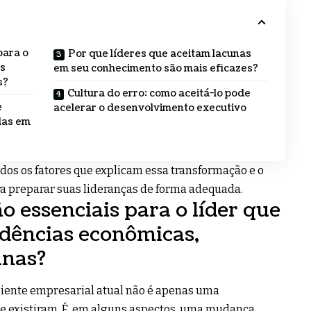
para o
Por que líderes que aceitam lacunas
as
em seu conhecimento são mais eficazes?
s?
Cultura do erro: como aceitá-lo pode
e
acelerar o desenvolvimento executivo
das em
ados os fatores que explicam essa transformação e o
ra preparar suas lideranças de forma adequada.
o essenciais para o líder que
dências econômicas,
anas?
iente empresarial atual não é apenas uma
re existiram. É, em alguns aspectos, uma mudança