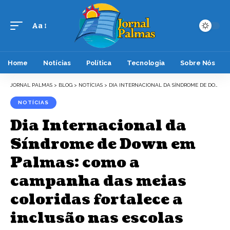
Aa
Font
Resizer
Home
Notícias
Política
Tecnologia
Sobre Nós
JORNAL PALMAS
>
BLOG
>
NOTÍCIAS
>
DIA INTERNACIONAL DA SÍNDROME DE DOWN EM PALMAS: COMO A CAMPANHA DAS MEIAS COLORIDAS FORTALECE A INCLUSÃO NAS ESCOLAS
NOTÍCIAS
Dia Internacional da
Síndrome de Down em
Palmas: como a
campanha das meias
coloridas fortalece a
inclusão nas escolas