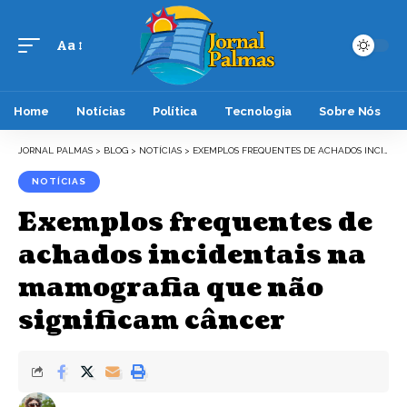
Aa
Font
Resizer
Home
Notícias
Política
Tecnologia
Sobre Nós
JORNAL PALMAS
>
BLOG
>
NOTÍCIAS
>
EXEMPLOS FREQUENTES DE ACHADOS INCIDENTAIS NA MAMOGRAFIA QUE NÃO SIGNIFICAM CÂNCER
NOTÍCIAS
Exemplos frequentes de
achados incidentais na
mamografia que não
significam câncer