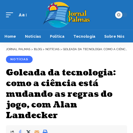
Aa
Font
Resizer
Home
Notícias
Política
Tecnologia
Sobre Nós
JORNAL PALMAS
>
BLOG
>
NOTÍCIAS
>
GOLEADA DA TECNOLOGIA: COMO A CIÊNCIA ESTÁ MUDANDO AS REGRAS DO JOGO, COM ALAN LANDECKER
NOTÍCIAS
Goleada da tecnologia:
como a ciência está
mudando as regras do
jogo, com Alan
Landecker