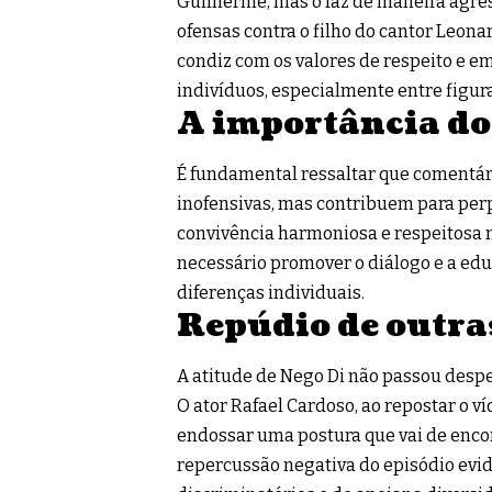
Guilherme, mas o faz de maneira agres
ofensas contra o filho do cantor Leon
condiz com os valores de respeito e e
indivíduos, especialmente entre figur
A importância do
É fundamental ressaltar que comentár
inofensivas, mas contribuem para per
convivência harmoniosa e respeitosa n
necessário promover o diálogo e a ed
diferenças individuais.
Repúdio de outra
A atitude de Nego Di não passou despe
O ator Rafael Cardoso, ao repostar o v
endossar uma postura que vai de encon
repercussão negativa do episódio evid