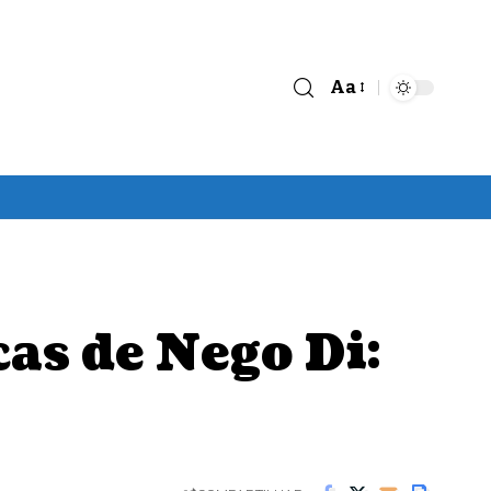
Aa
Font
Resizer
as de Nego Di: