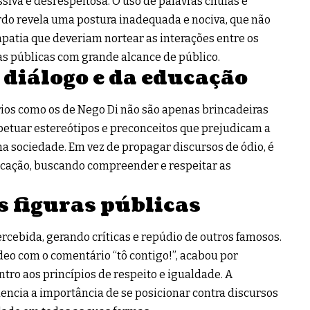
siva e desrespeitosa. O uso de palavras chulas e
ardo revela uma postura inadequada e nociva, que não
mpatia que deveriam nortear as interações entre os
as públicas com grande alcance de público.
 diálogo e da educação
ios como os de Nego Di não são apenas brincadeiras
petuar estereótipos e preconceitos que prejudicam a
a sociedade. Em vez de propagar discursos de ódio, é
ucação, buscando compreender e respeitar as
s figuras públicas
rcebida, gerando críticas e repúdio de outros famosos.
ídeo com o comentário “tô contigo!”, acabou por
tro aos princípios de respeito e igualdade. A
encia a importância de se posicionar contra discursos