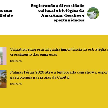
Explorando a diversidade
es com
cultural e biológica da
lletato
Amazônia: desafios e
oportunidades
Valuation empresarial ganha importância na estratégia 
crescimento das empresas
NOTÍCIAS
Palmas Férias 2026 abre a temporada com shows, espor
gastronomia nas praias da Capital
NOTÍCIAS