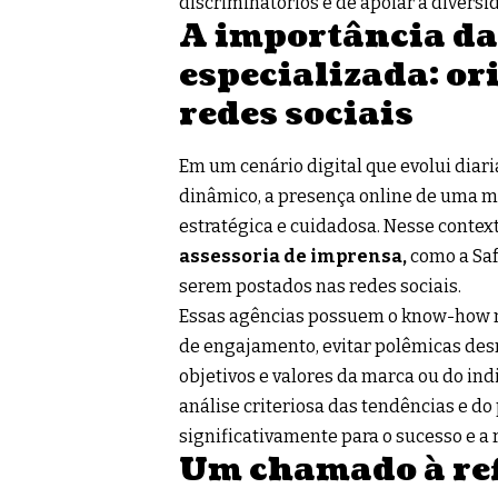
discriminatórios e de apoiar a diversi
A importância da
especializada: or
redes sociais
Em um cenário digital que evolui diar
dinâmico, a presença online de uma 
estratégica e cuidadosa. Nesse conte
assessoria de imprensa,
como a
Saf
serem postados nas redes sociais.
Essas agências possuem o know-how n
de engajamento, evitar polêmicas desn
objetivos e valores da marca ou do in
análise criteriosa das tendências e d
significativamente para o sucesso e a 
Um chamado à re