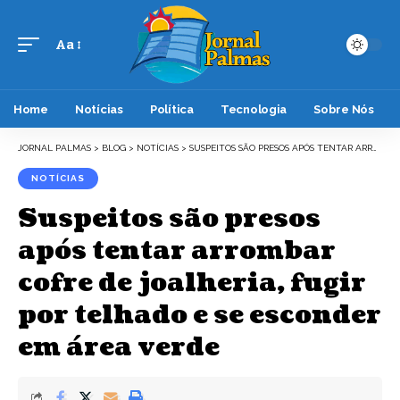
Aa
Font
Resizer
Home
Notícias
Política
Tecnologia
Sobre Nós
JORNAL PALMAS
>
BLOG
>
NOTÍCIAS
>
SUSPEITOS SÃO PRESOS APÓS TENTAR ARROMBAR COFRE DE JOALHERIA, FUGIR POR TELHADO E SE ESCONDER EM ÁREA VERDE
NOTÍCIAS
Suspeitos são presos
após tentar arrombar
cofre de joalheria, fugir
por telhado e se esconder
em área verde