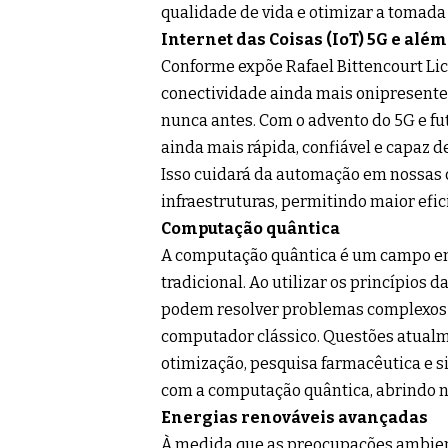
qualidade de vida e otimizar a tomada
Internet das Coisas (IoT) 5G e além
Conforme expõe Rafael Bittencourt Licu
conectividade ainda mais onipresente
nunca antes. Com o advento do 5G e fu
ainda mais rápida, confiável e capaz 
Isso cuidará da automação em nossas c
infraestruturas, permitindo maior efic
Computação quântica
A computação quântica é um campo e
tradicional. Ao utilizar os princípios
podem resolver problemas complexos
computador clássico. Questões atualm
otimização, pesquisa farmacêutica e 
com a computação quântica, abrindo no
Energias renováveis ​​avançadas
À medida que as preocupações ambien