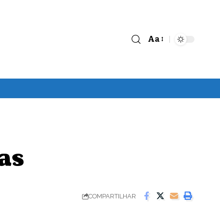
Aa
Font
Resizer
as
COMPARTILHAR