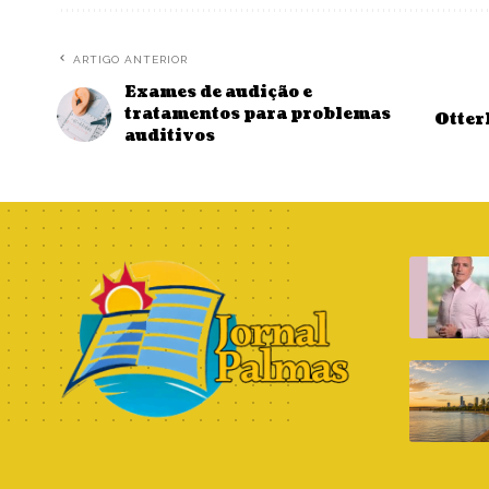
ARTIGO ANTERIOR
Exames de audição e
tratamentos para problemas
Otter
auditivos