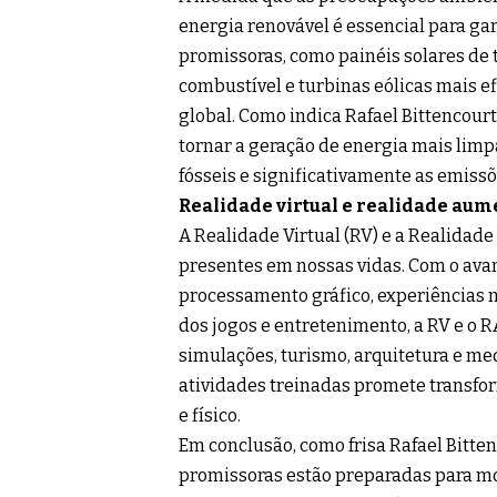
energia renovável é essencial para ga
promissoras, como painéis solares de t
combustível e turbinas eólicas mais e
global. Como indica Rafael Bittencourt 
tornar a geração de energia mais limp
fósseis e significativamente as emissõ
Realidade virtual e realidade au
A Realidade Virtual (RV) e a Realidad
presentes em nossas vidas. Com o avan
processamento gráfico, experiências m
dos jogos e entretenimento, a RV e o 
simulações, turismo, arquitetura e me
atividades treinadas promete transfo
e físico.
Em conclusão, como frisa Rafael Bittenc
promissoras estão preparadas para m