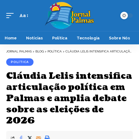
Aa
Font
Resizer
Home
Notícias
Política
Tecnologia
Sobre Nós
JORNAL PALMAS
>
BLOG
>
POLÍTICA
>
CLÁUDIA LELIS INTENSIFICA ARTICULAÇÃO POLÍTICA EM PALMAS E AMPLIA DEBATE SOBRE AS ELEIÇÕES DE 2026
POLÍTICA
Cláudia Lelis intensifica
articulação política em
Palmas e amplia debate
sobre as eleições de
2026