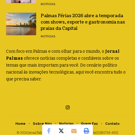
NOTÍCIAS
Palmas Férias 2026 abre a temporada
com shows, esporte e gastronomia nas
praias da Capital
NOTÍCIAS
Com foco em Palmas e com olhar para o mundo, o
Jornal
Palmas
oferece notícias completas e confiáveis sobre os
temas que mais importam para você. Do cenário político
nacional às inovações tecnológicas, aqui você encontra tudo o
que precisa saber.
Home
Sobre Nós
Notícias
Quem Faz
Contato
© 2026 Jornal Palmas -
contato@jornalpalmas.com.br
- tel.(11)91754-6532