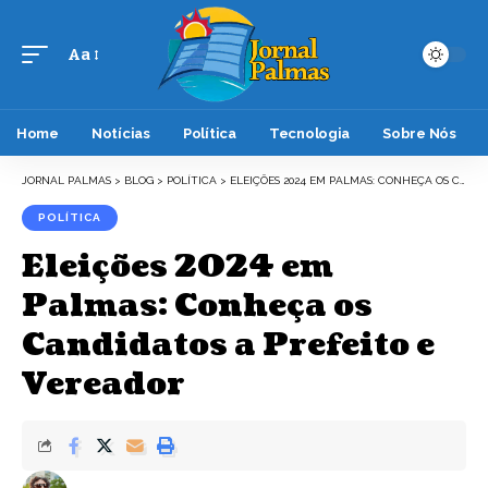
Aa
Font
Resizer
Home
Notícias
Política
Tecnologia
Sobre Nós
JORNAL PALMAS
>
BLOG
>
POLÍTICA
>
ELEIÇÕES 2024 EM PALMAS: CONHEÇA OS CANDIDATOS A PREFEITO E VEREADOR
POLÍTICA
Eleições 2024 em
Palmas: Conheça os
Candidatos a Prefeito e
Vereador