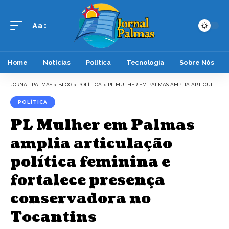
Aa
Font
Resizer
Home
Notícias
Política
Tecnologia
Sobre Nós
JORNAL PALMAS
>
BLOG
>
POLÍTICA
>
PL MULHER EM PALMAS AMPLIA ARTICULAÇÃO POLÍTICA FEMININA E FORTALECE PRESENÇA CONSERVADORA NO TOCANTINS
POLÍTICA
PL Mulher em Palmas
amplia articulação
política feminina e
fortalece presença
conservadora no
Tocantins