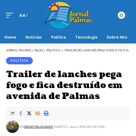
Aa
Font
Resizer
Home
Notícias
Política
Tecnologia
Sobre Nós
JORNAL PALMAS
>
BLOG
>
POLÍTICA
>
TRAILER DE LANCHES PEGA FOGO E FICA DESTRUÍDO EM AVENIDA DE PALMAS
POLÍTICA
Trailer de lanches pega
fogo e fica destruído em
avenida de Palmas
POR
DIEGO VELÁZQUEZ
AGOSTO 1, 2024
2 MIN DE LEITURA