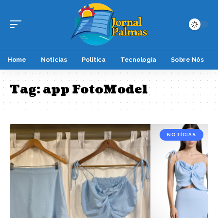
Home
Notícias
Política
Tecnologia
Sobre Nós
Tag:
app FotoModel
NOTÍCIAS