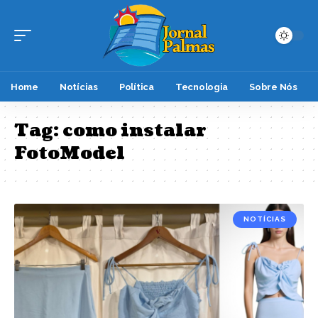
Home
Notícias
Política
Tecnologia
Sobre Nós
Tag:
como instalar
FotoModel
NOTÍCIAS