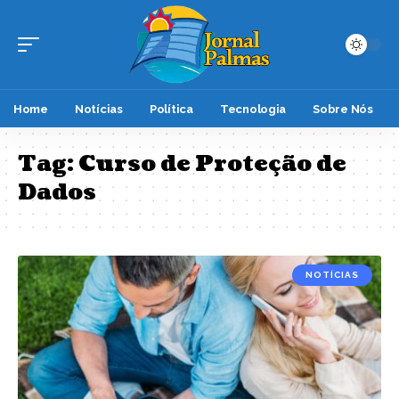
Home
Notícias
Política
Tecnologia
Sobre Nós
Tag:
Curso de Proteção de
Dados
NOTÍCIAS