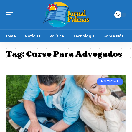
Home
Notícias
Política
Tecnologia
Sobre Nós
Tag:
Curso Para Advogados
NOTÍCIAS