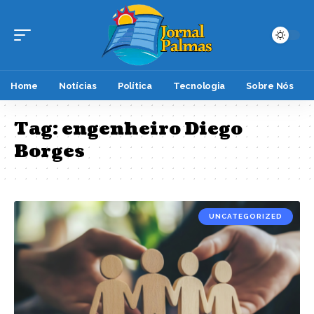
Home
Notícias
Política
Tecnologia
Sobre Nós
Tag:
engenheiro Diego
Borges
UNCATEGORIZED