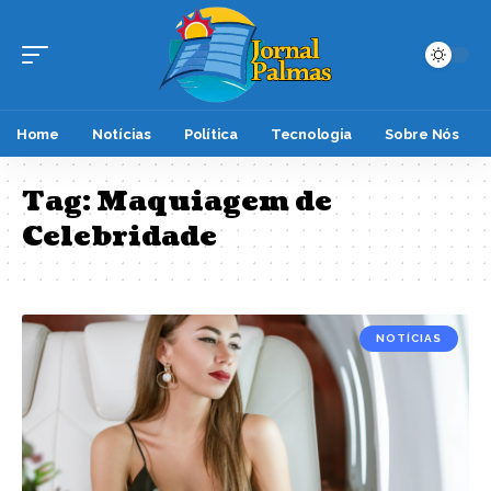
Home
Notícias
Política
Tecnologia
Sobre Nós
Tag:
Maquiagem de
Celebridade
NOTÍCIAS