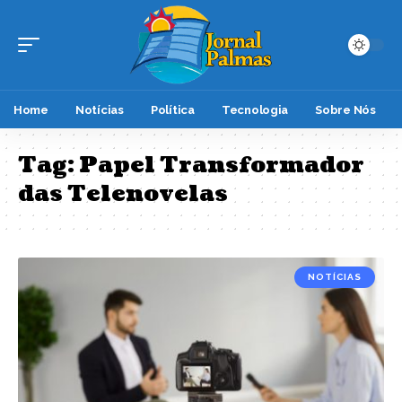
Home
Notícias
Política
Tecnologia
Sobre Nós
Tag:
Papel Transformador
das Telenovelas
NOTÍCIAS