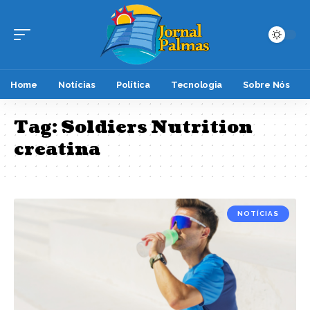
Home
Notícias
Política
Tecnologia
Sobre Nós
Tag:
Soldiers Nutrition
creatina
NOTÍCIAS