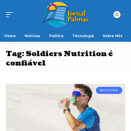
Home
Notícias
Política
Tecnologia
Sobre Nós
Tag:
Soldiers Nutrition é
confiável
NOTÍCIAS