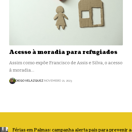
Acesso à moradia para refugiados
Assim como expõe Francisco de Assis e Silva, o acesso
à moradia…
DIEGO VELÁZQUEZ
NOVEMBRO 21, 2023
Férias em Palmas: campanha alerta pais para prevenir 