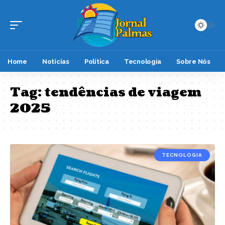
Home
Notícias
Política
Tecnologia
Sobre Nós
Tag:
tendências de viagem
2025
TECNOLOGIA