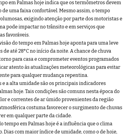
tempo em Palmas hoje indica que os termômetros devem
ro de uma faixa confortável. Mesmo assim, o tempo
 volumosas, exigindo atenção por parte dos motoristas e
ima pode impactar no trânsito e em serviços que
s favoráveis.
revisão do tempo em Palmas hoje aponta para uma leve
 de até 28°C no início da noite. A chance de chuva
retorno para casa e comprometer eventos programados
icar atento às atualizações meteorológicas para evitar
ente para qualquer mudança repentina.
 e a alta umidade são os principais indicadores
lmas hoje. Tais condições são comuns nesta época do
lor e correntes de ar úmido provenientes da região
 atmosférica costuma favorecer o surgimento de chuvas
rer em qualquer parte da cidade.
do tempo em Palmas hoje é a influência que o clima
. Dias com maior índice de umidade, como o de hoje,