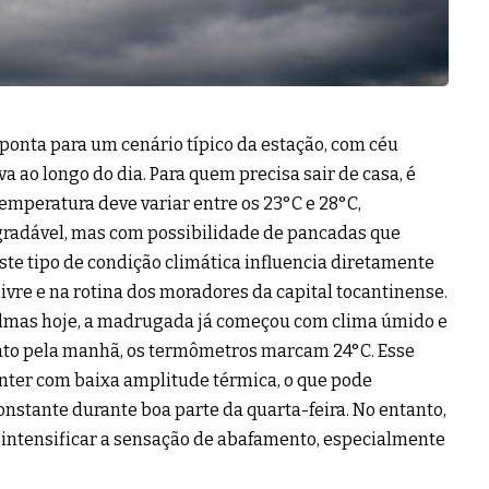
ponta para um cenário típico da estação, com céu
a ao longo do dia. Para quem precisa sair de casa, é
mperatura deve variar entre os 23°C e 28°C,
gradável, mas com possibilidade de pancadas que
te tipo de condição climática influencia diretamente
ivre e na rotina dos moradores da capital tocantinense.
lmas hoje, a madrugada já começou com clima úmido e
nto pela manhã, os termômetros marcam 24°C. Esse
nter com baixa amplitude térmica, o que pode
stante durante boa parte da quarta-feira. No entanto,
 intensificar a sensação de abafamento, especialmente