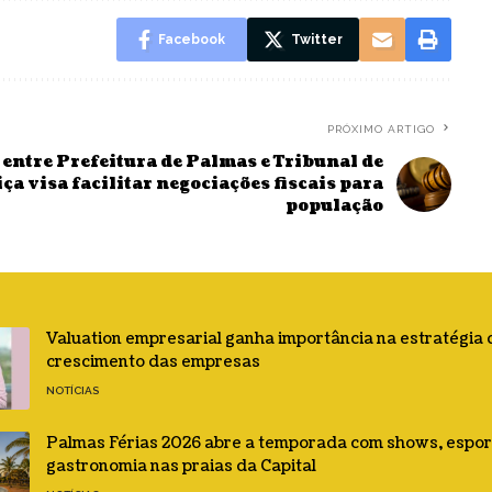
Facebook
Twitter
PRÓXIMO ARTIGO
entre Prefeitura de Palmas e Tribunal de
iça visa facilitar negociações fiscais para
população
Valuation empresarial ganha importância na estratégia 
crescimento das empresas
NOTÍCIAS
Palmas Férias 2026 abre a temporada com shows, espor
gastronomia nas praias da Capital