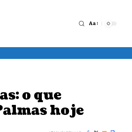
Aa
Font
Resizer
s: o que
Palmas hoje