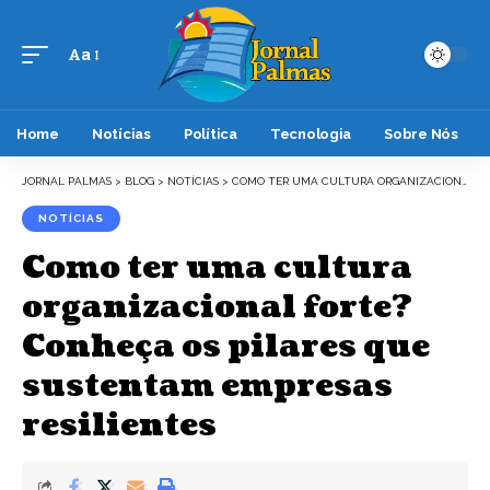
Aa
Font
Resizer
Home
Notícias
Política
Tecnologia
Sobre Nós
JORNAL PALMAS
>
BLOG
>
NOTÍCIAS
>
COMO TER UMA CULTURA ORGANIZACIONAL FORTE? CONHEÇA OS PILARES QUE SUSTENTAM EMPRESAS RESILIENTES
NOTÍCIAS
Como ter uma cultura
organizacional forte?
Conheça os pilares que
sustentam empresas
resilientes