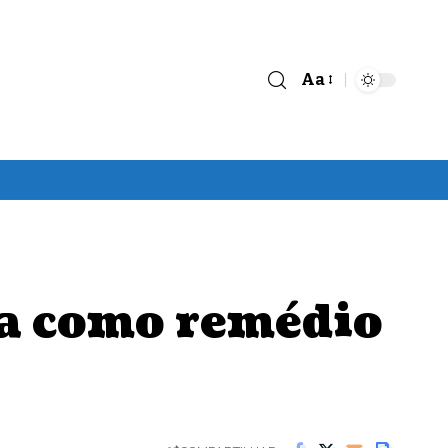
Aa
Font
Resizer
ica como remédio