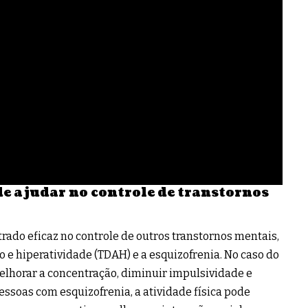
de ajudar no controle de transtornos
rado eficaz no controle de outros transtornos mentais,
o e hiperatividade (TDAH) e a esquizofrenia. No caso do
elhorar a concentração, diminuir impulsividade e
essoas com esquizofrenia, a atividade física pode