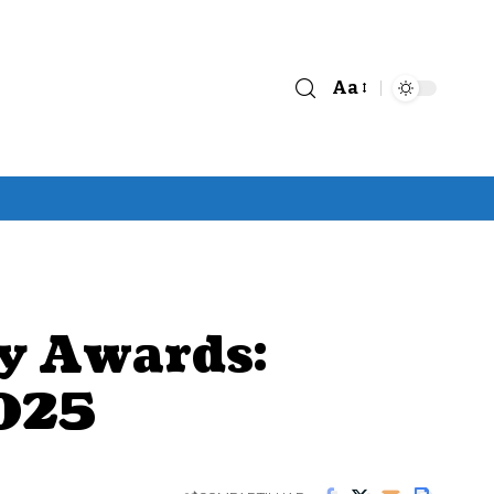
Aa
Font
Resizer
y Awards:
2025