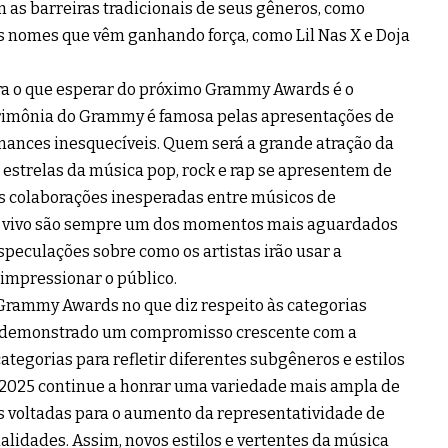
 as barreiras tradicionais de seus gêneros, como
ovos nomes que vêm ganhando força, como Lil Nas X e Doja
ra o que esperar do próximo Grammy Awards é o
erimônia do Grammy é famosa pelas apresentações de
ormances inesquecíveis. Quem será a grande atração da
estrelas da música pop, rock e rap se apresentem de
is colaborações inesperadas entre músicos de
ao vivo são sempre um dos momentos mais aguardados
speculações sobre como os artistas irão usar a
 impressionar o público.
 Grammy Awards no que diz respeito às categorias
m demonstrado um compromisso crescente com a
ategorias para refletir diferentes subgêneros e estilos
 2025 continue a honrar uma variedade mais ampla de
as voltadas para o aumento da representatividade de
nalidades. Assim, novos estilos e vertentes da música