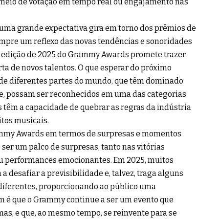
meio de votação em tempo real ou engajamento nas
 uma grande expectativa gira em torno dos prêmios de
sempre um reflexo das novas tendências e sonoridades
a edição de 2025 do Grammy Awards promete trazer
ta de novos talentos. O que esperar do próximo
 de diferentes partes do mundo, que têm dominado
e, possam ser reconhecidos em uma das categorias
 têm a capacidade de quebrar as regras da indústria
itos musicais.
rammy Awards em termos de surpresas e momentos
er um palco de surpresas, tanto nas vitórias
ou performances emocionantes. Em 2025, muitos
 desafiar a previsibilidade e, talvez, traga alguns
 diferentes, proporcionando ao público uma
am é que o Grammy continue a ser um evento que
mas, e que, ao mesmo tempo, se reinvente para se