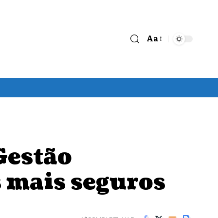
Aa
Font
Resizer
Gestão
s mais seguros