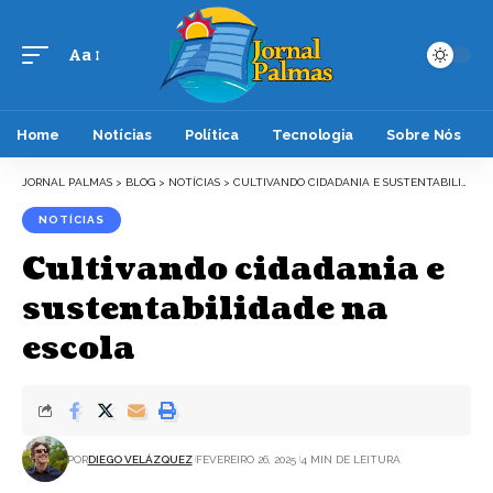
Aa
Font
Resizer
Home
Notícias
Política
Tecnologia
Sobre Nós
JORNAL PALMAS
>
BLOG
>
NOTÍCIAS
>
CULTIVANDO CIDADANIA E SUSTENTABILIDADE NA ESCOLA
NOTÍCIAS
Cultivando cidadania e
sustentabilidade na
escola
POR
DIEGO VELÁZQUEZ
FEVEREIRO 26, 2025
4 MIN DE LEITURA