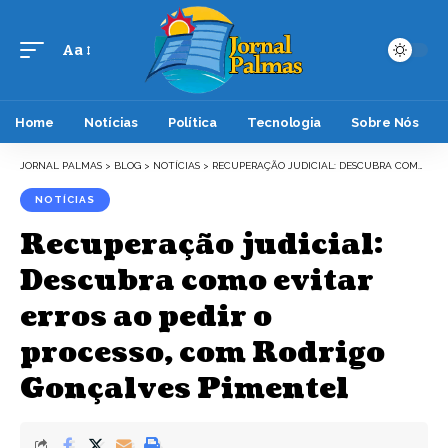
Aa
Font
Resizer
Home
Notícias
Política
Tecnologia
Sobre Nós
JORNAL PALMAS
>
BLOG
>
NOTÍCIAS
>
RECUPERAÇÃO JUDICIAL: DESCUBRA COMO EVITAR ERROS AO PEDIR O PROCESSO, COM RODRIGO GONÇALVES PIMENTEL
NOTÍCIAS
Recuperação judicial:
Descubra como evitar
erros ao pedir o
processo, com Rodrigo
Gonçalves Pimentel