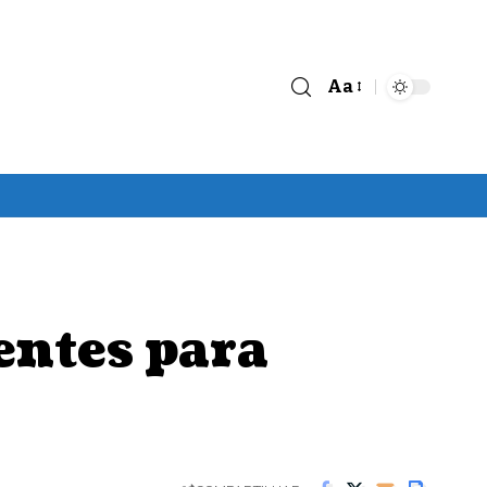
Aa
Font
Resizer
entes para