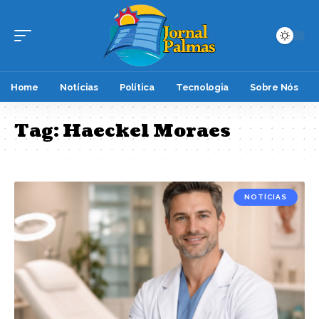
Home
Notícias
Política
Tecnologia
Sobre Nós
Tag:
Haeckel Moraes
NOTÍCIAS