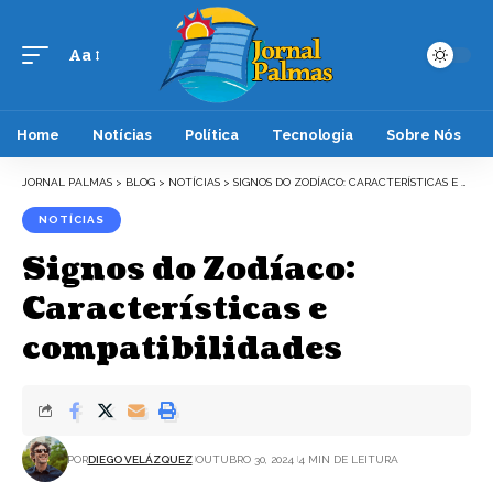
Aa
Font
Resizer
Home
Notícias
Política
Tecnologia
Sobre Nós
JORNAL PALMAS
>
BLOG
>
NOTÍCIAS
>
SIGNOS DO ZODÍACO: CARACTERÍSTICAS E COMPATIBILIDADES
NOTÍCIAS
Signos do Zodíaco:
Características e
compatibilidades
POR
DIEGO VELÁZQUEZ
OUTUBRO 30, 2024
4 MIN DE LEITURA