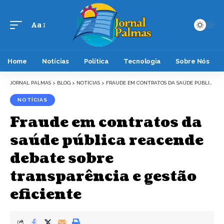
Aa
Font
Resizer
Home
Notícias
Política
Tecnologia
Sobre Nós
JORNAL PALMAS
>
BLOG
>
NOTÍCIAS
>
FRAUDE EM CONTRATOS DA SAÚDE PÚBLICA REACENDE DEBATE SOBRE TRANSPARÊNCIA E GESTÃO EFICIENTE
NOTÍCIAS
Fraude em contratos da
saúde pública reacende
debate sobre
transparência e gestão
eficiente