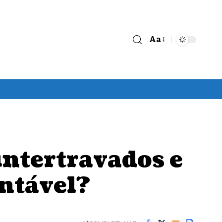
Aa
Font
Resizer
intertravados e
entável?