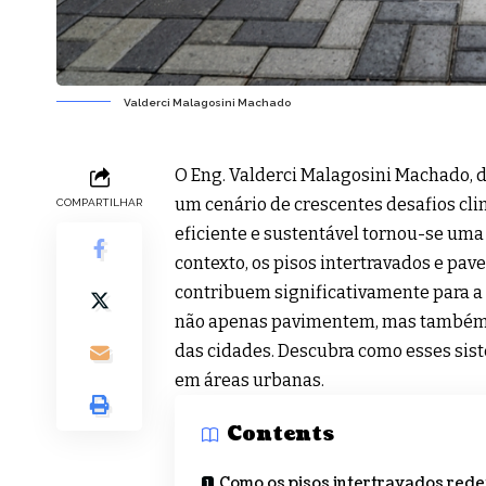
Valderci Malagosini Machado
O Eng. Valderci Malagosini Machado, di
um cenário de crescentes desafios cl
COMPARTILHAR
eficiente e sustentável tornou-se uma
contexto, os pisos intertravados e pa
contribuem significativamente para a 
não apenas pavimentem, mas também c
das cidades. Descubra como esses sis
em áreas urbanas.
Contents
Como os pisos intertravados red