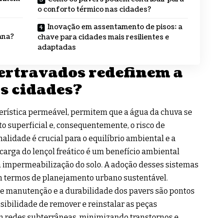
o conforto térmico nas cidades?
Inovação em assentamento de pisos: a
ana?
chave para cidades mais resilientes e
adaptadas
tertravados redefinem a
as cidades?
terística permeável, permitem que a água da chuva se
to superficial e, consequentemente, o risco de
lidade é crucial para o equilíbrio ambiental e a
carga do lençol freático é um benefício ambiental
a impermeabilização do solo. A adoção desses sistemas
m termos de planejamento urbano sustentável.
 de manutenção e a durabilidade dos pavers são pontos
sibilidade de remover e reinstalar as peças
m redes subterrâneas, minimizando transtornos e