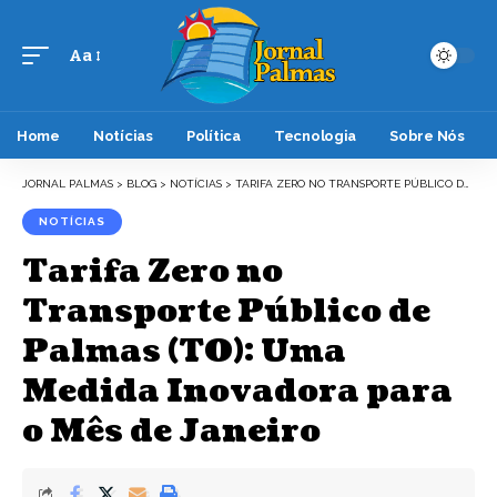
Aa
Font
Resizer
Home
Notícias
Política
Tecnologia
Sobre Nós
JORNAL PALMAS
>
BLOG
>
NOTÍCIAS
>
TARIFA ZERO NO TRANSPORTE PÚBLICO DE PALMAS (TO): UMA MEDIDA INOVADORA PARA O MÊS DE JANEIRO
NOTÍCIAS
Tarifa Zero no
Transporte Público de
Palmas (TO): Uma
Medida Inovadora para
o Mês de Janeiro