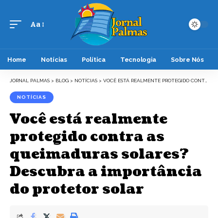
Aa
Font
Resizer
Home
Notícias
Política
Tecnologia
Sobre Nós
JORNAL PALMAS
>
BLOG
>
NOTÍCIAS
>
VOCÊ ESTÁ REALMENTE PROTEGIDO CONTRA AS QUEIMADURAS SOLARES? DESCUBRA A IMPORTÂNCIA DO PROTETOR SOLAR
NOTÍCIAS
Você está realmente
protegido contra as
queimaduras solares?
Descubra a importância
do protetor solar