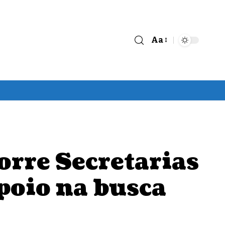
Aa
Font
Resizer
orre Secretarias
poio na busca