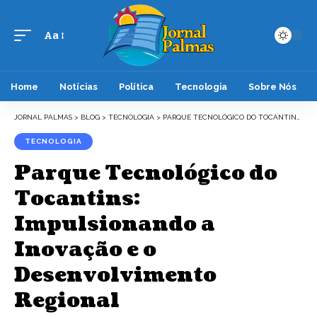
Aa
Font
Resizer
Home
Notícias
Política
Tecnologia
Sobre Nós
JORNAL PALMAS
>
BLOG
>
TECNOLOGIA
>
PARQUE TECNOLÓGICO DO TOCANTINS: IMPULSIONANDO A INOVAÇÃO E O DESENVOLVIMENTO REGIONAL
TECNOLOGIA
Parque Tecnológico do
Tocantins:
Impulsionando a
Inovação e o
Desenvolvimento
Regional