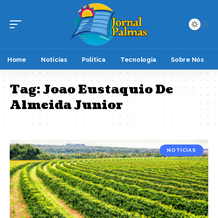
Home
Notícias
Política
Tecnologia
Sobre Nós
Tag:
Joao Eustaquio De
Almeida Junior
NOTÍCIAS