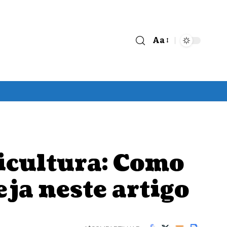
Aa
Font
Resizer
ricultura: Como
eja neste artigo