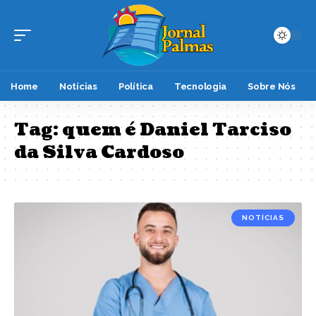
Home
Notícias
Política
Tecnologia
Sobre Nós
Tag:
quem é Daniel Tarciso
da Silva Cardoso
NOTÍCIAS