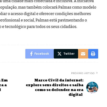
a uma cidade mais conectada e inclusiva. A iniciativa
 a população, mas também colocará Palmas como modelo
pliar o acesso digital e oferecer condições melhores
rofissional e social, Palmas está pavimentando o
e tecnológico para todos os seus cidadãos.
Facebook
Twitter
PRÓXIMO ARTIGO
a Em
Marco Civil da internet:
ra a
explore seus direitos e saiba
l
como se defender na era
digital