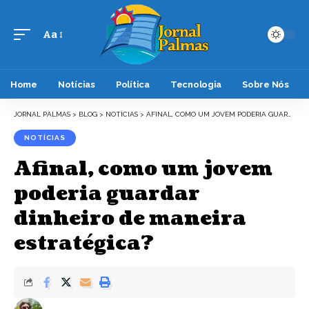
Aa
Font
Resizer
Home
Notícias
Política
Tecnologia
Sobre Nós
JORNAL PALMAS
>
BLOG
>
NOTÍCIAS
>
AFINAL, COMO UM JOVEM PODERIA GUARDAR DINHEIRO DE MANEIRA ESTRATÉGICA?
NOTÍCIAS
Afinal, como um jovem
poderia guardar
dinheiro de maneira
estratégica?