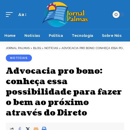
Aa
Font
Resizer
Home
Notícias
Política
Tecnologia
Sobre Nós
JORNAL PALMAS
>
BLOG
>
NOTÍCIAS
>
ADVOCACIA PRO BONO: CONHEÇA ESSA POSSIBILIDADE PARA FAZER O BEM AO PRÓXIMO ATRAVÉS DO DIRETO
NOTÍCIAS
Advocacia pro bono:
conheça essa
possibilidade para fazer
o bem ao próximo
através do Direto