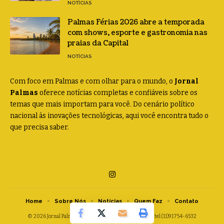
NOTÍCIAS
Palmas Férias 2026 abre a temporada
com shows, esporte e gastronomia nas
praias da Capital
NOTÍCIAS
Com foco em Palmas e com olhar para o mundo, o
Jornal
Palmas
oferece notícias completas e confiáveis sobre os
temas que mais importam para você. Do cenário político
nacional às inovações tecnológicas, aqui você encontra tudo o
que precisa saber.
Home
Sobre Nós
Notícias
Quem Faz
Contato
© 2026 Jornal Palmas -
contato@jornalpalmas.com.br
- tel.(11)91754-6532