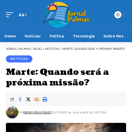
Aa
Font
Resizer
Home
Notícias
Política
Tecnologia
Sobre Nós
JORNAL PALMAS
>
BLOG
>
NOTÍCIAS
>
MARTE: QUANDO SERÁ A PRÓXIMA MISSÃO?
NOTÍCIAS
Marte: Quando será a
próxima missão?
POR
DIEGO VELÁZQUEZ
OUTUBRO 30, 2024
5 MIN DE LEITURA