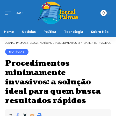
Aa
Font
Resizer
Home
Notícias
Política
Tecnologia
Sobre Nós
JORNAL PALMAS
>
BLOG
>
NOTÍCIAS
>
PROCEDIMENTOS MINIMAMENTE INVASIVOS: A SOLUÇÃO IDEAL PARA QUEM BUSCA RESULTADOS RÁPIDOS
NOTÍCIAS
Procedimentos
minimamente
invasivos: a solução
ideal para quem busca
resultados rápidos