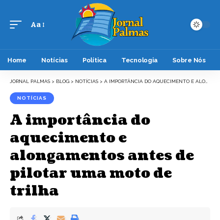
Aa
Font
Resizer
Home
Notícias
Política
Tecnologia
Sobre Nós
JORNAL PALMAS
>
BLOG
>
NOTÍCIAS
>
A IMPORTÂNCIA DO AQUECIMENTO E ALONGAMENTOS ANTES DE PILOTAR UMA MOTO DE TRILHA
NOTÍCIAS
A importância do
aquecimento e
alongamentos antes de
pilotar uma moto de
trilha