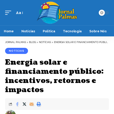
Aa
Font
Resizer
Home
Notícias
Política
Tecnologia
Sobre Nós
JORNAL PALMAS
>
BLOG
>
NOTÍCIAS
>
ENERGIA SOLAR E FINANCIAMENTO PÚBLICO: INCENTIVOS, RETORNOS E IMPACTOS
NOTÍCIAS
Energia solar e
financiamento público:
incentivos, retornos e
impactos