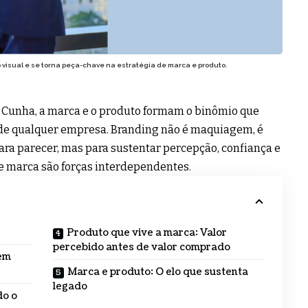
o visual e se torna peça-chave na estratégia de marca e produto.
n Cunha, a marca e o produto formam o binômio que
a de qualquer empresa. Branding não é maquiagem, é
ara parecer, mas para sustentar percepção, confiança e
 e marca são forças interdependentes.
Produto que vive a marca: Valor
percebido antes de valor comprado
em
Marca e produto: O elo que sustenta
legado
do o