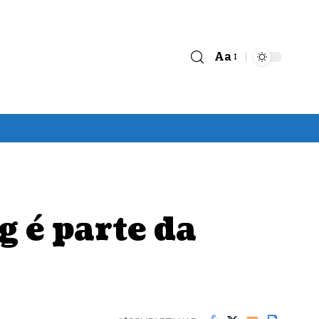
Aa
Font
Resizer
 é parte da