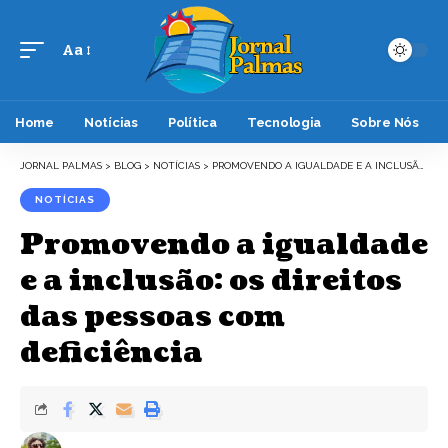
Aa
Font
Resizer
Home
Notícias
Política
Tecnologia
Sobre Nós
JORNAL PALMAS
>
BLOG
>
NOTÍCIAS
>
PROMOVENDO A IGUALDADE E A INCLUSÃO: OS DIREITOS DAS PESSOAS COM DEFICIÊNCIA
NOTÍCIAS
Promovendo a igualdade
e a inclusão: os direitos
das pessoas com
deficiência